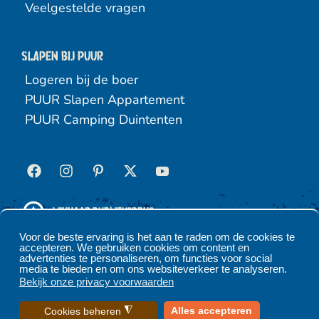
Veelgestelde vragen
Slapen bij puur
Logeren bij de boer
PUUR Slapen Appartement
PUUR Camping Duintenten
Winnaar Publieksprijs
Hippische Ondernemer 2025
Voor de beste ervaring is het aan te raden om de cookies te
accepteren. We gebruiken cookies om content en
advertenties te personaliseren, om functies voor social
media te bieden en om ons websiteverkeer te analyseren.
Algemene voorwaarden
Privacyverklaring
Bekijk onze privacy voorwaarden
Cookies beheren
◮
Alles accepteren
Cookies beheren