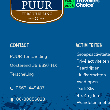
Contact
Activiteiten
Groepsactiviteit
PUUR Terschelling
Privé activiteiten
Oosterend 39 8897 HX
Paardrijden
Terschelling
Huifkartochten
Wadlopen
0562-449487
Dark Sky
4 x 4 rijden
06-30056023
Wandelen met e