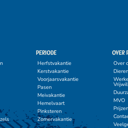
Periode
Over 
en
Herfstvakantie
Over 
Kerstvakantie
Diere
Voorjaarsvakantie
Werke
Vrijwil
Pasen
Duur
Meivakantie
MVO
Hemelvaart
Prijze
Pinksteren
Conta
zels
Zomervakantie
Veelg