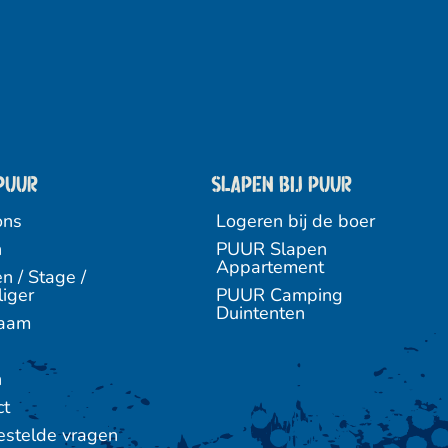
PUUR
Slapen bij puur
ons
Logeren bij de boer
n
PUUR Slapen
Appartement
n / Stage /
liger
PUUR Camping
Duintenten
zaam
n
ct
estelde vragen