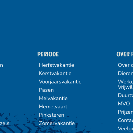
Periode
Over 
en
Herfstvakantie
Over 
Kerstvakantie
Diere
Voorjaarsvakantie
Werke
Vrijwil
Pasen
Duur
Meivakantie
MVO
Hemelvaart
Prijze
Pinksteren
Conta
zels
Zomervakantie
Veelg