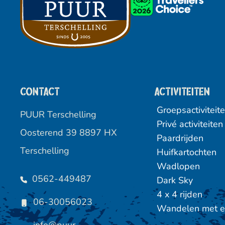
Contact
Activiteiten
Groepsactiviteit
PUUR Terschelling
Privé activiteiten
Oosterend 39 8897 HX
Paardrijden
Terschelling
Huifkartochten
Wadlopen
0562-449487
Dark Sky
4 x 4 rijden
06-30056023
Wandelen met e