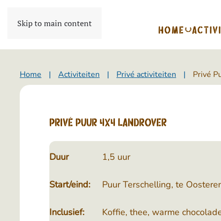
Skip to main content
HOME
ACTIV
Home
Activiteiten
Privé activiteiten
Privé P
Privé Puur 4x4 Landrover
Duur
1,5 uur
Start/eind:
Puur Terschelling, te Ooster
Inclusief:
Koffie, thee, warme chocolad