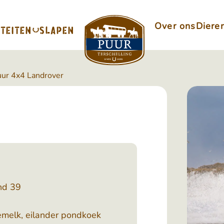
Over ons
Diere
ITEITEN
SLAPEN
uur 4x4 Landrover
end 39
emelk, eilander pondkoek