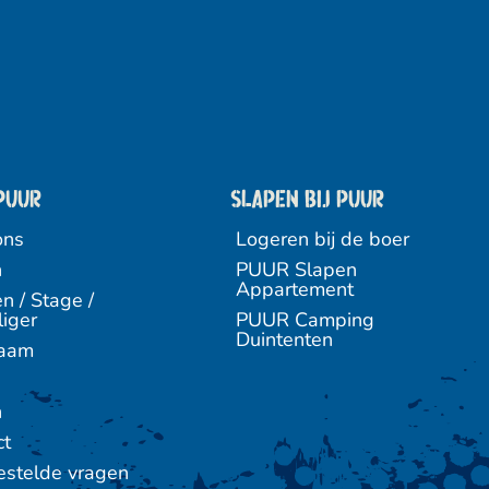
PUUR
Slapen bij puur
ons
Logeren bij de boer
n
PUUR Slapen
Appartement
n / Stage /
liger
PUUR Camping
Duintenten
zaam
n
ct
estelde vragen