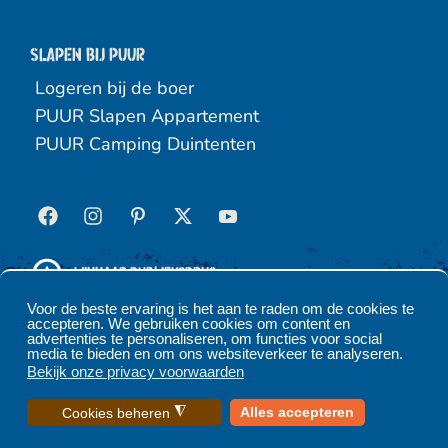
Slapen bij puur
Logeren bij de boer
PUUR Slapen Appartement
PUUR Camping Duintenten
Winnaar Publieksprijs
Hippische Ondernemer 2025
Voor de beste ervaring is het aan te raden om de cookies te
accepteren. We gebruiken cookies om content en
advertenties te personaliseren, om functies voor social
media te bieden en om ons websiteverkeer te analyseren.
Algemene voorwaarden
Privacyverklaring
Bekijk onze privacy voorwaarden
Cookies beheren
◮
Alles accepteren
Cookies beheren
©
2026
PUUR Terschelling