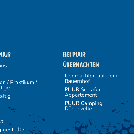
PUUR
Bei Puur
übernachten
uns
Übernachten auf dem
Bauernhof
en / Praktikum /
llige
PUUR Schlafen
Appartement
altig
PUUR Camping
Dünenzelte
kt
 gestellte