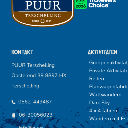
Kontakt
Aktivitäten
Gruppenaktivitä
PUUR Terschelling
Private Aktivität
Oosterend 39 8897 HX
Reiten
Terschelling
Planwagenfahrt
Wattwandern
0562-449487
Dark Sky
4 x 4 fahren
06-30056023
Wandern mit Es