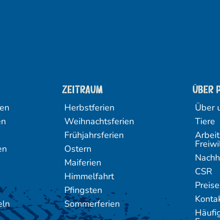
Zeitraum
Über 
ten
Herbstferien
Über 
en
Weihnachtsferien
Tiere
Frühjahrsferien
Arbeit
Freiwi
en
Ostern
Nachh
Maiferien
CSR
Himmelfahrt
Preise
Pfingsten
Konta
eln
Sommerferien
Häufig